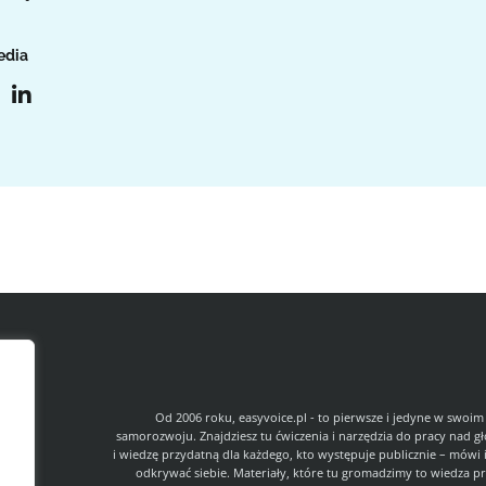
edia
l
Od 2006 roku, easyvoice.pl - to pierwsze i jedyne w swoim
samorozwoju. Znajdziesz tu ćwiczenia i narzędzia do pracy nad g
i wiedzę przydatną dla każdego, kto występuje publicznie – mówi 
odkrywać siebie. Materiały, które tu gromadzimy to wiedza pr