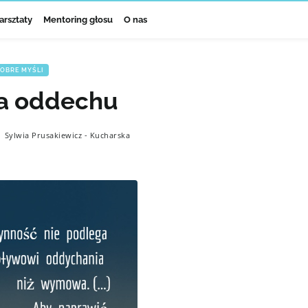
arsztaty
Mentoring głosu
O nas
OBRE MYŚLI
a oddechu
Sylwia Prusakiewicz - Kucharska