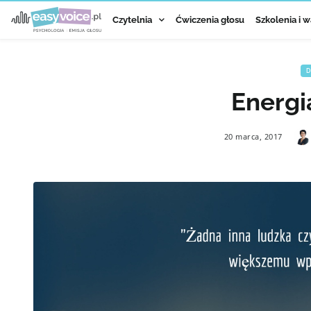
Czytelnia
Ćwiczenia głosu
Szkolenia i w
D
Energi
20 marca, 2017