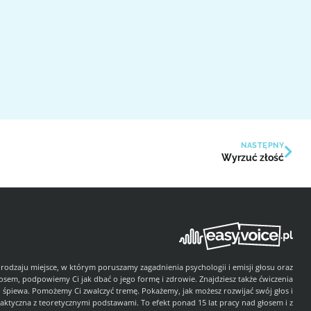
NASTĘPNY
Wyrzuć złość
 rodzaju miejsce, w którym poruszamy zagadnienia psychologii i emisji głosu oraz
łosem, podpowiemy Ci jak dbać o jego formę i zdrowie. Znajdziesz także ćwiczenia
i śpiewa. Pomożemy Ci zwalczyć tremę. Pokażemy, jak możesz rozwijać swój głos i
aktyczna z teoretycznymi podstawami. To efekt ponad 15 lat pracy nad głosem i z