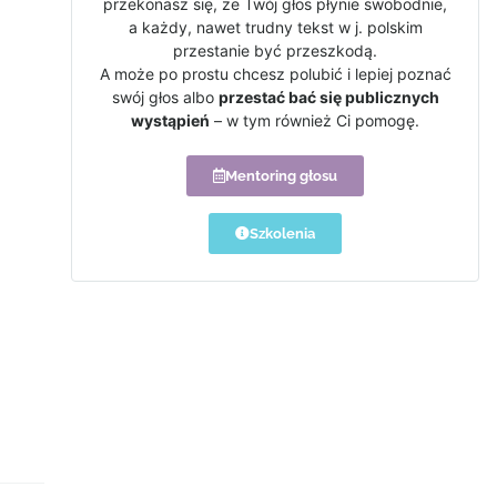
przekonasz się, że Twój głos płynie swobodnie,
a każdy, nawet trudny tekst w j. polskim
przestanie być przeszkodą.
A może po prostu chcesz polubić i lepiej poznać
swój głos albo
przestać bać się publicznych
wystąpień
– w tym również Ci pomogę.
Mentoring głosu
Szkolenia