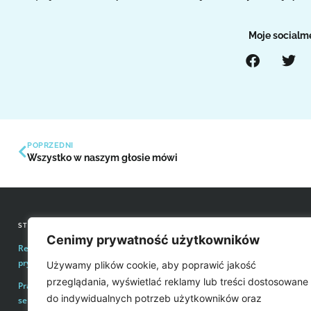
Moje socialm
POPRZEDNI
Wszystko w naszym głosie mówi
STRONY INFORMACYJNE
KONTAKT Z REDAKCJĄ
Cenimy prywatność użytkowników
Regulamin zakupów i polityka
Email:
redakcja@easyvoice.p
prywatności
Używamy plików cookie, aby poprawić jakość
WSPÓŁPRACE, OFERTY
przeglądania, wyświetlać reklamy lub treści dostosowane
Prawa autorskie i wykorzystywanie treści
Email:
karol@easyvoice.pl
do indywidualnych potrzeb użytkowników oraz
serwisu