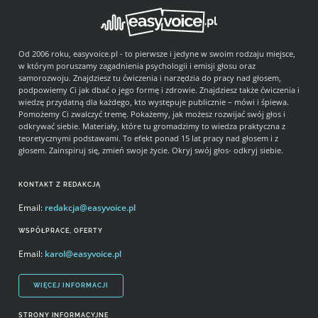
Od 2006 roku, easyvoice.pl - to pierwsze i jedyne w swoim rodzaju miejsce,
w którym poruszamy zagadnienia psychologii i emisji głosu oraz
samorozwoju. Znajdziesz tu ćwiczenia i narzędzia do pracy nad głosem,
podpowiemy Ci jak dbać o jego formę i zdrowie. Znajdziesz także ćwiczenia i
wiedzę przydatną dla każdego, kto występuje publicznie – mówi i śpiewa.
Pomożemy Ci zwalczyć tremę. Pokażemy, jak możesz rozwijać swój głos i
odkrywać siebie. Materiały, które tu gromadzimy to wiedza praktyczna z
teoretycznymi podstawami. To efekt ponad 15 lat pracy nad głosem i z
głosem. Zainspiruj się, zmień swoje życie. Okryj swój głos- odkryj siebie.
KONTAKT Z REDAKCJĄ
Email:
redakcja@easyvoice.pl
WSPÓŁPRACE, OFERTY
Email:
karol@easyvoice.pl
WIĘCEJ INFORMACJI
STRONY INFORMACYJNE