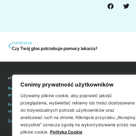
POPRZEDNI
Czy Twój głos potrzebuje pomocy lekarza?
STRONY INFORMACYJNE
KONTAKT Z REDAKCJĄ
Cenimy prywatność użytkowników
Regulamin zakupów i polityka
Email:
redakcja@easyvoice.p
prywatności
Używamy plików cookie, aby poprawić jakość
WSPÓŁPRACE, OFERTY
przeglądania, wyświetlać reklamy lub treści dostosowane
Prawa autorskie i wykorzystywanie treści
Email:
karol@easyvoice.pl
do indywidualnych potrzeb użytkowników oraz
serwisu
analizować ruch na stronie. Kliknięcie przycisku „Akceptuj
Źródła
WIĘCEJ INFORMACJI
wszystkie” oznacza zgodę na wykorzystywanie przez na
plików cookie.
Polityka Cookie