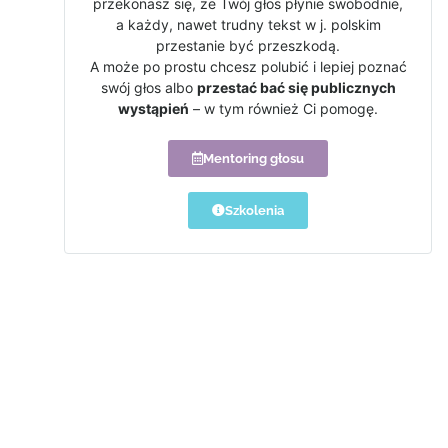
przekonasz się, że Twój głos płynie swobodnie,
a każdy, nawet trudny tekst w j. polskim
przestanie być przeszkodą.
A może po prostu chcesz polubić i lepiej poznać
swój głos albo
przestać bać się publicznych
wystąpień
– w tym również Ci pomogę.
Mentoring głosu
Szkolenia