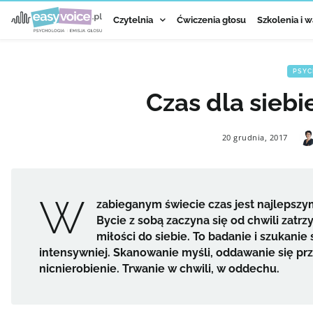
Czytelnia
Ćwiczenia głosu
Szkolenia i w
PSYC
Czas dla siebi
20 grudnia, 2017
W
zabieganym świecie czas jest najlepszym
Bycie z sobą zaczyna się od chwili zatr
miłości do siebie. To badanie i szukani
intensywniej. Skanowanie myśli, oddawanie się p
nicnierobienie. Trwanie w chwili, w oddechu.