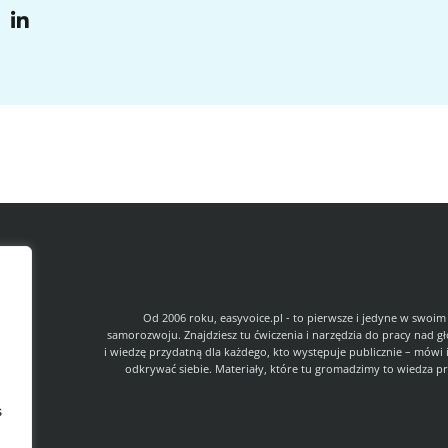
l
Od 2006 roku, easyvoice.pl - to pierwsze i jedyne w swoim
samorozwoju. Znajdziesz tu ćwiczenia i narzędzia do pracy nad g
i wiedzę przydatną dla każdego, kto występuje publicznie – mówi 
odkrywać siebie. Materiały, które tu gromadzimy to wiedza pr
s