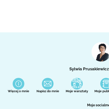
Sylwia Prusakiewicz
Więcej o mnie
Napisz do mnie
Moje warsztaty
Moje publ
Moje socialm