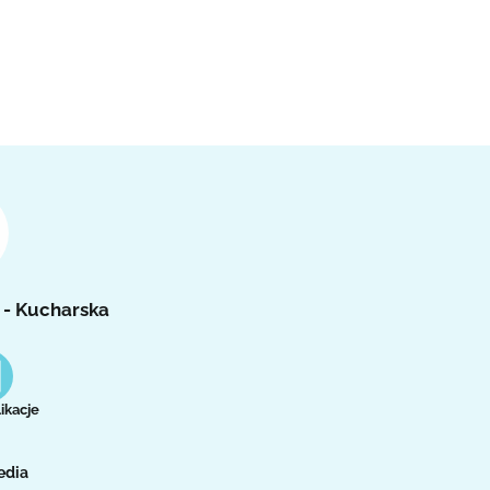
 - Kucharska
ikacje
edia