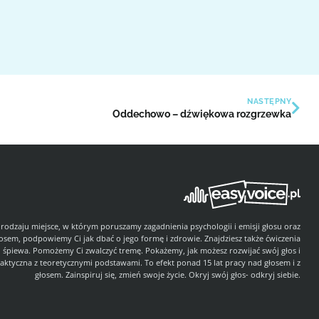
NASTĘPNY
Oddechowo – dźwiękowa rozgrzewka
 rodzaju miejsce, w którym poruszamy zagadnienia psychologii i emisji głosu oraz
łosem, podpowiemy Ci jak dbać o jego formę i zdrowie. Znajdziesz także ćwiczenia
i śpiewa. Pomożemy Ci zwalczyć tremę. Pokażemy, jak możesz rozwijać swój głos i
aktyczna z teoretycznymi podstawami. To efekt ponad 15 lat pracy nad głosem i z
głosem. Zainspiruj się, zmień swoje życie. Okryj swój głos- odkryj siebie.