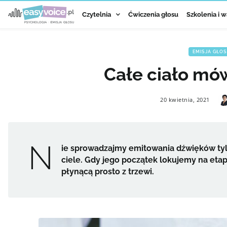
Czytelnia
Ćwiczenia głosu
Szkolenia i w
EMISJA GŁO
Całe ciało mów
20 kwietnia, 2021
N
ie sprowadzajmy emitowania dźwięków tyl
ciele. Gdy jego początek lokujemy na eta
płynącą prosto z trzewi.