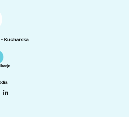
 - Kucharska
ikacje
edia