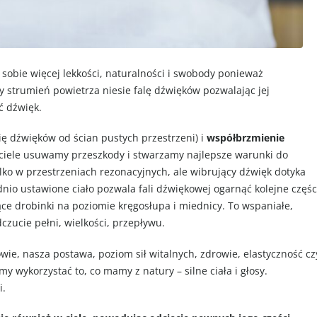
 sobie więcej lekkości, naturalności i swobody ponieważ
 strumień powietrza niesie falę dźwięków pozwalając jej
ć dźwięk.
ię dźwięków od ścian pustych przestrzeni) i
współbrzmienie
 ciele usuwamy przeszkody i stwarzamy najlepsze warunki do
lko w przestrzeniach rezonacyjnych, ale wibrujący dźwięk dotyka
io ustawione ciało pozwala fali dźwiękowej ogarnąć kolejne częśc
ce drobinki na poziomie kręgosłupa i miednicy. To wspaniałe,
zucie pełni, wielkości, przepływu.
ie, nasza postawa, poziom sił witalnych, zdrowie, elastyczność cz
ykorzystać to, co mamy z natury – silne ciała i głosy.
i.