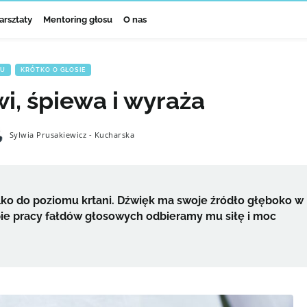
arsztaty
Mentoring głosu
O nas
SU
,
KRÓTKO O GŁOSIE
i, śpiewa i wyraża
Sylwia Prusakiewicz - Kucharska
ko do poziomu krtani. Dźwięk ma swoje źródło głęboko w
pie pracy fałdów głosowych odbieramy mu siłę i moc