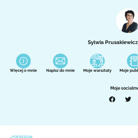
Sylwia Prusakiewicz
Więcej o mnie
Napisz do mnie
Moje warsztaty
Moje publ
Moje socialm
POPRZEDNI