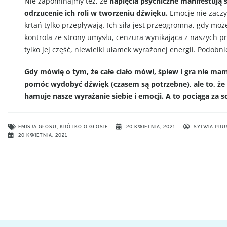
Nie zapominajmy też, że
napięcia psychiczne manifestują s
odrzucenie ich roli w tworzeniu dźwięku.
Emocje nie zaczyn
krtań tylko przepływają. Ich siła jest przeogromna, gdy mo
kontrola ze strony umysłu, cenzura wynikająca z naszych p
tylko jej część, niewielki ułamek wyrażonej energii. Podobni
Gdy mówię o tym, że całe ciało mówi, śpiew i gra nie m
pomóc wydobyć dźwięk (czasem są potrzebne), ale to, że c
hamuje nasze wyrażanie siebie i emocji. A to pociąga za 
EMISJA GŁOSU
,
KRÓTKO O GŁOSIE
20 KWIETNIA, 2021
SYLWIA PRU
20 KWIETNIA, 2021