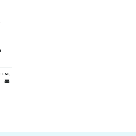
ę
a
EL SIĘ