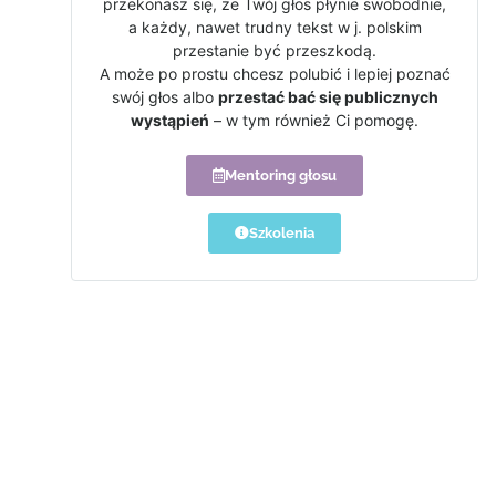
przekonasz się, że Twój głos płynie swobodnie,
a każdy, nawet trudny tekst w j. polskim
przestanie być przeszkodą.
A może po prostu chcesz polubić i lepiej poznać
swój głos albo
przestać bać się publicznych
wystąpień
– w tym również Ci pomogę.
Mentoring głosu
Szkolenia