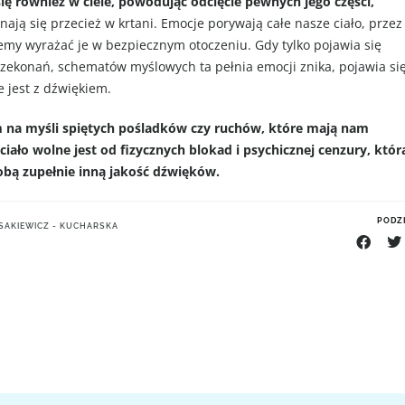
ię również w ciele, powodując odcięcie pewnych jego części,
ają się przecież w krtani. Emocje porywają całe nasze ciało, przez
żemy wyrażać je w bezpiecznym otoczeniu. Gdy tylko pojawia się
rzekonań, schematów myślowych ta pełnia emocji znika, pojawia si
e jest z dźwiękiem.
am na myśli spiętych pośladków czy ruchów, które mają nam
iało wolne jest od fizycznych blokad i psychicznej cenzury, któr
sobą zupełnie inną jakość dźwięków.
PODZI
SAKIEWICZ - KUCHARSKA