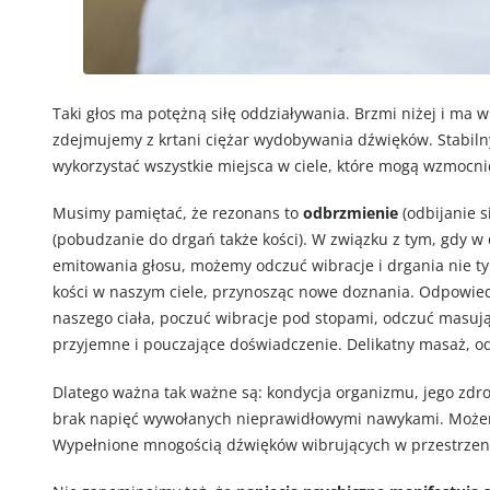
Taki głos ma potężną siłę oddziaływania. Brzmi niżej i ma w
zdejmujemy z krtani ciężar wydobywania dźwięków. Stabilny
wykorzystać wszystkie miejsca w ciele, które mogą wzmocni
Musimy pamiętać, że rezonans to
odbrzmienie
(odbijanie s
(pobudzanie do drgań także kości). W związku z tym, gdy w
emitowania głosu, możemy odczuć wibracje i drgania nie ty
kości w naszym ciele, przynosząc nowe doznania. Odpowiedn
naszego ciała, poczuć wibracje pod stopami, odczuć masują
przyjemne i pouczające doświadczenie. Delikatny masaż, odc
Dlatego ważna tak ważne są: kondycja organizmu, jego zdrow
brak napięć wywołanych nieprawidłowymi nawykami. Możemy w
Wypełnione mnogością dźwięków wibrujących w przestrzen