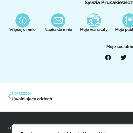
Sylwia Prusakiewicz
Więcej o mnie
Napisz do mnie
Moje warsztaty
Moje publ
Moje socialm
POPRZEDNI
Uwalniający oddech
STRONY INFORMACYJNE
KONTAKT Z REDAKCJĄ