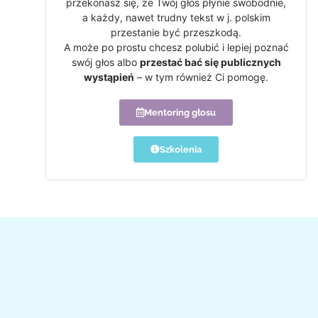
przekonasz się, że Twój głos płynie swobodnie,
a każdy, nawet trudny tekst w j. polskim
przestanie być przeszkodą.
A może po prostu chcesz polubić i lepiej poznać
swój głos albo
przestać bać się publicznych
wystąpień
– w tym również Ci pomogę.
Mentoring głosu
Szkolenia