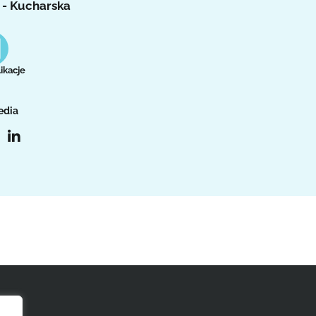
 - Kucharska
ikacje
edia