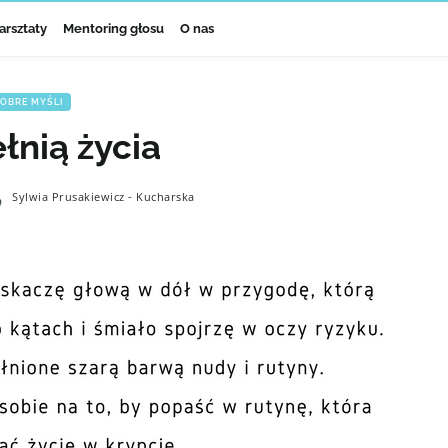
arsztaty
Mentoring głosu
O nas
OBRE MYŚLI
łnią życia
Sylwia Prusakiewicz - Kucharska