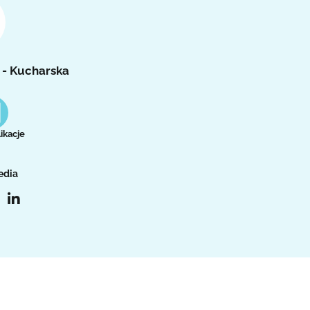
 - Kucharska
ikacje
edia