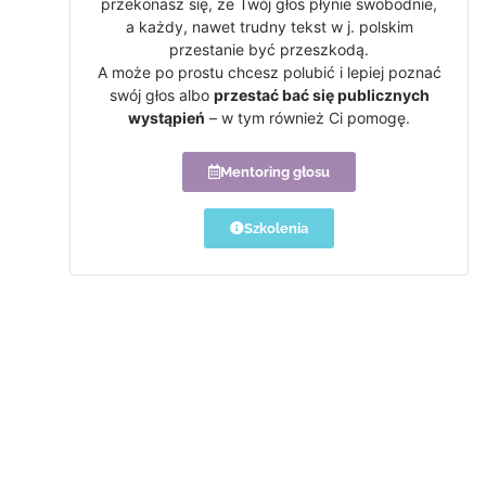
przekonasz się, że Twój głos płynie swobodnie,
a każdy, nawet trudny tekst w j. polskim
przestanie być przeszkodą.
A może po prostu chcesz polubić i lepiej poznać
swój głos albo
przestać bać się publicznych
wystąpień
– w tym również Ci pomogę.
Mentoring głosu
Szkolenia