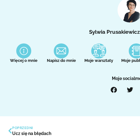
Sylwia Prusakiewicz
Więcej o mnie
Napisz do mnie
Moje warsztaty
Moje publ
Moje socialm
POPRZEDNI
Ucz się na błędach