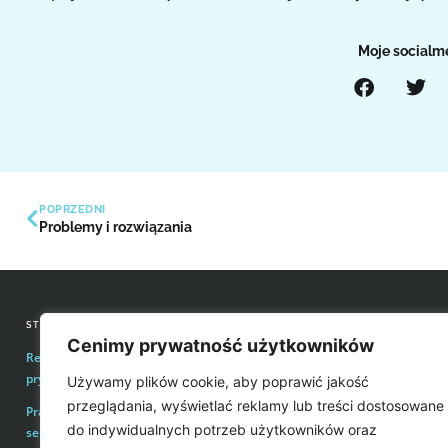
Moje socialm
POPRZEDNI
Problemy i rozwiązania
STRONY INFORMACYJNE
KONTAKT Z REDAKCJĄ
Cenimy prywatność użytkowników
Regulamin zakupów i polityka
Email:
redakcja@easyvoice.p
prywatności
Używamy plików cookie, aby poprawić jakość
WSPÓŁPRACE, OFERTY
przeglądania, wyświetlać reklamy lub treści dostosowane
Prawa autorskie i wykorzystywanie treści
Email:
karol@easyvoice.pl
do indywidualnych potrzeb użytkowników oraz
serwisu