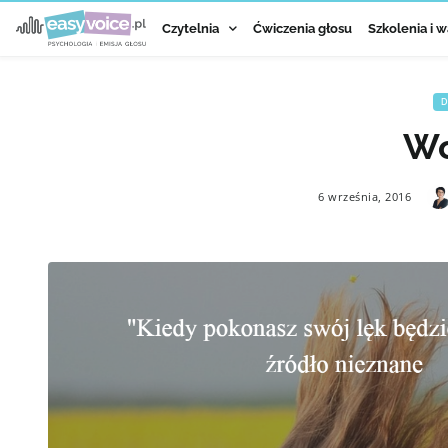
Czytelnia
Ćwiczenia głosu
Szkolenia i w
D
Wo
6 września, 2016