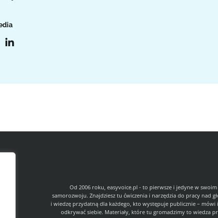
edia
l
Od 2006 roku, easyvoice.pl - to pierwsze i jedyne w swoim
samorozwoju. Znajdziesz tu ćwiczenia i narzędzia do pracy nad g
i wiedzę przydatną dla każdego, kto występuje publicznie – mówi 
odkrywać siebie. Materiały, które tu gromadzimy to wiedza pr