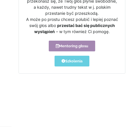
przekonasz się, że Twój głos płynie swobodnie,
a każdy, nawet trudny tekst w j. polskim
przestanie być przeszkodą.
A może po prostu chcesz polubić i lepiej poznać
swój głos albo
przestać bać się publicznych
wystąpień
– w tym również Ci pomogę.
Mentoring głosu
Szkolenia