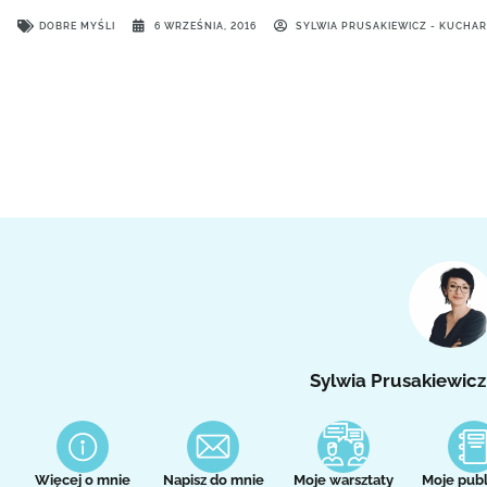
DOBRE MYŚLI
6 WRZEŚNIA, 2016
SYLWIA PRUSAKIEWICZ - KUCHA
Sylwia Prusakiewicz
Więcej o mnie
Napisz do mnie
Moje warsztaty
Moje publ