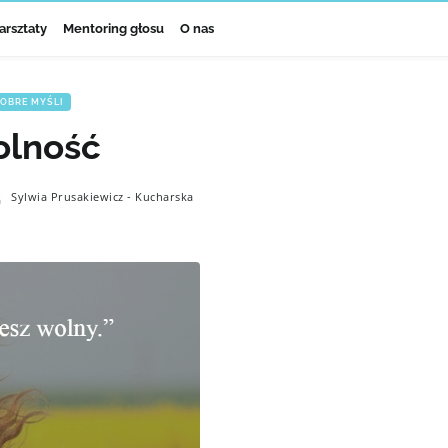
arsztaty
Mentoring głosu
O nas
OBRE MYŚLI
lność
Sylwia Prusakiewicz - Kucharska