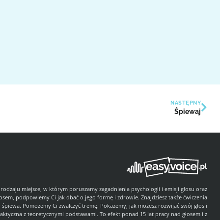
NASTĘPNY
Śpiewaj
 rodzaju miejsce, w którym poruszamy zagadnienia psychologii i emisji głosu oraz
łosem, podpowiemy Ci jak dbać o jego formę i zdrowie. Znajdziesz także ćwiczenia
i śpiewa. Pomożemy Ci zwalczyć tremę. Pokażemy, jak możesz rozwijać swój głos i
aktyczna z teoretycznymi podstawami. To efekt ponad 15 lat pracy nad głosem i z