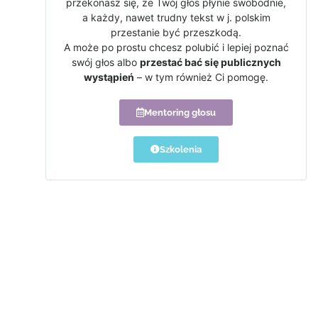
przekonasz się, że Twój głos płynie swobodnie,
a każdy, nawet trudny tekst w j. polskim
przestanie być przeszkodą.
A może po prostu chcesz polubić i lepiej poznać
swój głos albo
przestać bać się publicznych
wystąpień
– w tym również Ci pomogę.
Mentoring głosu
Szkolenia