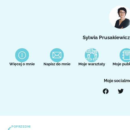
Sylwia Prusakiewicz
Więcej o mnie
Napisz do mnie
Moje warsztaty
Moje publ
Moje socialm
POPRZEDNI