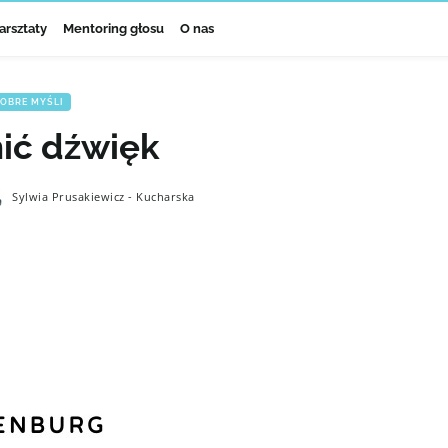
arsztaty
Mentoring głosu
O nas
OBRE MYŚLI
ić dźwięk
Sylwia Prusakiewicz - Kucharska