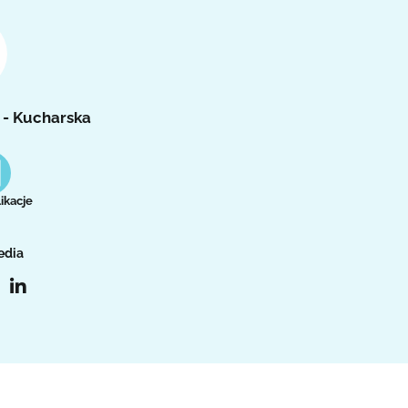
 - Kucharska
ikacje
edia