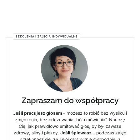
SZKOLENIA I ZAJĘCIA INDYWIDUALNE
Zapraszam do współpracy
Jeśli pracujesz głosem
– możesz to robić bez wysiłku i
zmęczenia, bez odczuwania „bólu mówienia”. Nauczę
Cię, jak prawidłowo emitować głos, by był zawsze
zdrowy, silny i piękny.
Jeśli śpiewasz
– podczas zajęć
przekonasz się, że Twój głos płynie swobodnie, a