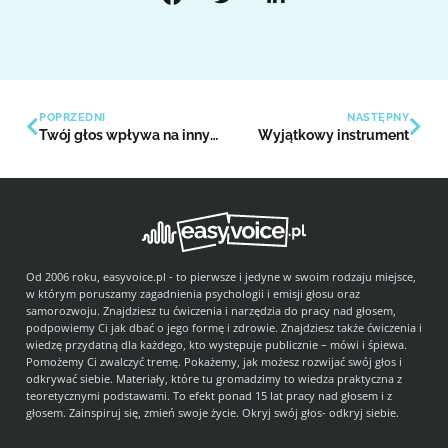
POPRZEDNI
NASTĘPNY
Twój głos wpływa na innych
Wyjątkowy instrument
Od 2006 roku, easyvoice.pl - to pierwsze i jedyne w swoim rodzaju miejsce,
w którym poruszamy zagadnienia psychologii i emisji głosu oraz
samorozwoju. Znajdziesz tu ćwiczenia i narzędzia do pracy nad głosem,
podpowiemy Ci jak dbać o jego formę i zdrowie. Znajdziesz także ćwiczenia i
wiedzę przydatną dla każdego, kto występuje publicznie – mówi i śpiewa.
Pomożemy Ci zwalczyć tremę. Pokażemy, jak możesz rozwijać swój głos i
odkrywać siebie. Materiały, które tu gromadzimy to wiedza praktyczna z
teoretycznymi podstawami. To efekt ponad 15 lat pracy nad głosem i z
głosem. Zainspiruj się, zmień swoje życie. Okryj swój głos- odkryj siebie.