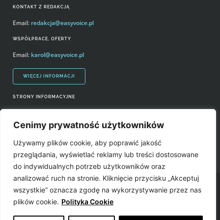
KONTAKT Z REDAKCJĄ
Email:
redakcja@easyvoice.pl
WSPÓŁPRACE, OFERTY
Email:
karol@easyvoice.pl
WIĘCEJ INFORMACJI
STRONY INFORMACYJNE
Regulamin zakupów i polityka prywatności
Cenimy prywatność użytkowników
Prawa autorskie i wykorzystywanie treści serwisu
Używamy plików cookie, aby poprawić jakość
Źródła
przeglądania, wyświetlać reklamy lub treści dostosowane
do indywidualnych potrzeb użytkowników oraz
analizować ruch na stronie. Kliknięcie przycisku „Akceptuj
Easyvoice.pl © 2006-2022. Wszystkie prawa zastrzeżone. Stronę zrobiły:
wszystkie” oznacza zgodę na wykorzystywanie przez nas
plików cookie.
Polityka Cookie