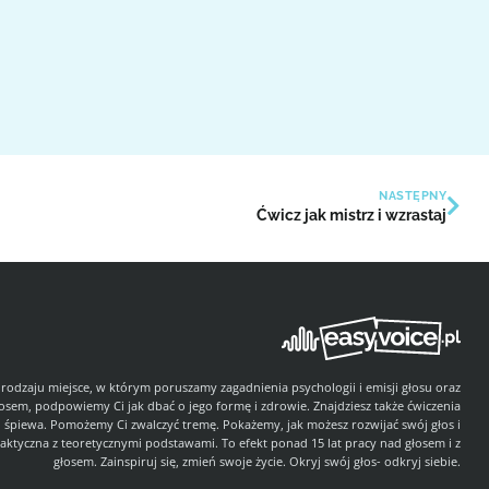
NASTĘPNY
Ćwicz jak mistrz i wzrastaj
 rodzaju miejsce, w którym poruszamy zagadnienia psychologii i emisji głosu oraz
łosem, podpowiemy Ci jak dbać o jego formę i zdrowie. Znajdziesz także ćwiczenia
i śpiewa. Pomożemy Ci zwalczyć tremę. Pokażemy, jak możesz rozwijać swój głos i
aktyczna z teoretycznymi podstawami. To efekt ponad 15 lat pracy nad głosem i z
głosem. Zainspiruj się, zmień swoje życie. Okryj swój głos- odkryj siebie.