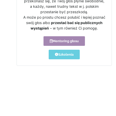
przekonasz się, że Twój głos płynie swobodnie,
a każdy, nawet trudny tekst w j. polskim
przestanie być przeszkodą.
A może po prostu chcesz polubić i lepiej poznać
swój głos albo
przestać bać się publicznych
wystąpień
– w tym również Ci pomogę.
Mentoring głosu
Szkolenia