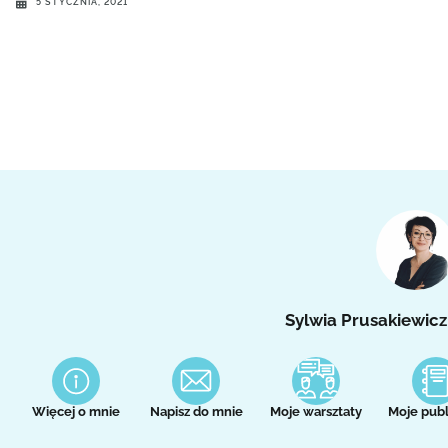
5 STYCZNIA, 2021
Sylwia Prusakiewicz
Więcej o mnie
Napisz do mnie
Moje warsztaty
Moje publ