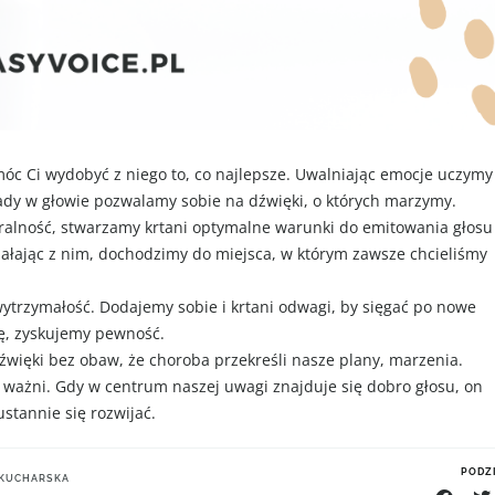
óc Ci wydobyć z niego to, co najlepsze. Uwalniając emocje uczymy
ady w głowie pozwalamy sobie na dźwięki, o których marzymy.
uralność, stwarzamy krtani optymalne warunki do emitowania głosu
łając z nim, dochodzimy do miejsca, w którym zawsze chcieliśmy
wytrzymałość. Dodajemy sobie i krtani odwagi, by sięgać po nowe
ię, zyskujemy pewność.
źwięki bez obaw, że choroba przekreśli nasze plany, marzenia.
ie ważni. Gdy w centrum naszej uwagi znajduje się dobro głosu, on
stannie się rozwijać.
PODZI
 KUCHARSKA