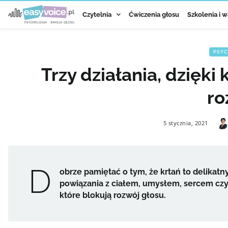
Czytelnia
Ćwiczenia głosu
Szkolenia i w
PSYC
Trzy działania, dzięki
ro
5 stycznia, 2021
D
obrze pamiętać o tym, że krtań to delikatny
powiązania z ciałem, umysłem, sercem czy
które blokują rozwój głosu.