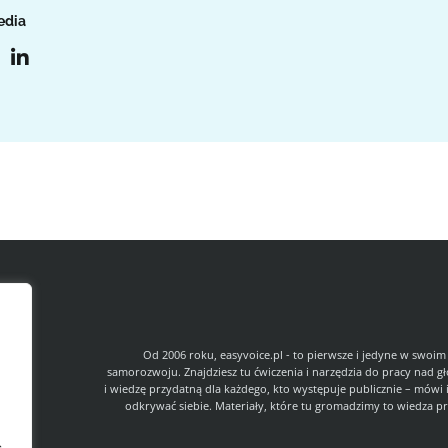
edia
l
Od 2006 roku, easyvoice.pl - to pierwsze i jedyne w swoim
samorozwoju. Znajdziesz tu ćwiczenia i narzędzia do pracy nad g
i wiedzę przydatną dla każdego, kto występuje publicznie – mówi 
odkrywać siebie. Materiały, które tu gromadzimy to wiedza pr
s