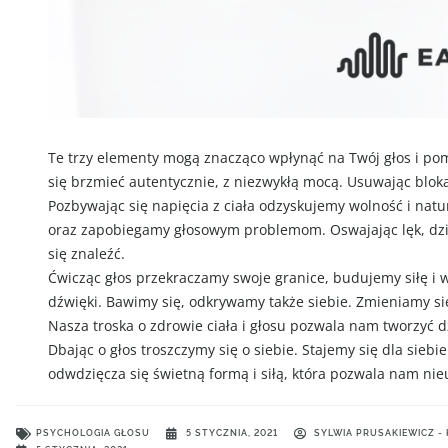
Te trzy elementy mogą znacząco wpłynąć na Twój głos i pom
się brzmieć autentycznie, z niezwykłą mocą. Usuwając blok
Pozbywając się napięcia z ciała odzyskujemy wolność i nat
oraz zapobiegamy głosowym problemom. Oswajając lęk, dzia
się znaleźć.
Ćwicząc głos przekraczamy swoje granice, budujemy siłę i 
dźwięki. Bawimy się, odkrywamy także siebie. Zmieniamy s
Nasza troska o zdrowie ciała i głosu pozwala nam tworzyć d
Dbając o głos troszczymy się o siebie. Stajemy się dla sieb
odwdzięcza się świetną formą i siłą, która pozwala nam nieu
PSYCHOLOGIA GŁOSU
5 STYCZNIA, 2021
SYLWIA PRUSAKIEWICZ -