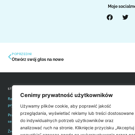
Moje socialm
POPRZEDNI
Otwórz swój głos na nowe
STRONY INFORMACYJNE
KONTAKT Z REDAKCJĄ
Cenimy prywatność użytkowników
Regulamin zakupów i polityka
Email:
redakcja@easyvoice.p
prywatności
Używamy plików cookie, aby poprawić jakość
WSPÓŁPRACE, OFERTY
przeglądania, wyświetlać reklamy lub treści dostosowane
Prawa autorskie i wykorzystywanie treści
Email:
karol@easyvoice.pl
do indywidualnych potrzeb użytkowników oraz
serwisu
analizować ruch na stronie. Kliknięcie przycisku „Akceptuj
Źródła
WIĘCEJ INFORMACJI
wszystkie” oznacza zgodę na wykorzystywanie przez na