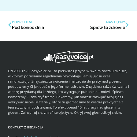
POPRZEDNI
NASTĘPNY
Pod koniec dnia
Śpiew to zdrowie
Od 2006 roku, easyvoice.pl - to pierwsze i jedyne w swoim rodzaju miejsce,
w którym poruszamy zagadnienia psychologii i emisji głosu oraz
samorozwoju. Znajdziesz tu ćwiczenia i narzędzia do pracy nad głosem,
podpowiemy Ci jak dbać o jego formę i zdrowie. Znajdziesz także ćwiczenia i
wiedzę przydatną dla każdego, kto występuje publicznie – mówi i śpiewa.
Pomożemy Ci zwalczyć tremę. Pokażemy, jak możesz rozwijać swój głos i
odkrywać siebie. Materiały, które tu gromadzimy to wiedza praktyczna z
teoretycznymi podstawami. To efekt ponad 15 lat pracy nad głosem i z
głosem. Zainspiruj się, zmień swoje życie. Okryj swój głos- odkryj siebie.
KONTAKT Z REDAKCJĄ