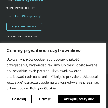
Email:
redakcja@easyvoice.pl
WSPÓŁPRACE, OFERTY
Email:
karol@easyvoice.pl
WIĘCEJ INFORMACJI
STRONY INFORMACYJNE
Regulamin zakupów i polityka prywatności
Cenimy prywatność użytkowników
Prawa autorskie i wykorzystywanie treści serwisu
Używamy plików cookie, aby poprawić jakość
Źródła
przeglądania, wyświetlać reklamy lub treści dostosowane
do indywidualnych potrzeb użytkowników oraz
analizować ruch na stronie. Kliknięcie przycisku „Akceptuj
Easyvoice.pl © 2006-2022. Wszystkie prawa zastrzeżone. Stronę zrobiły:
wszystkie” oznacza zgodę na wykorzystywanie przez nas
plików cookie.
Polityka Cookie
Dostosuj
Odrzuć
Akceptuj wszystko