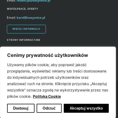
Email:
redakcja@easyvoice.pl
WSPÓŁPRACE, OFERTY
Email:
karol@easyvoice.pl
WIĘCEJ INFORMACJI
STRONY INFORMACYJNE
Regulamin zakupów i polityka prywatności
Cenimy prywatność użytkowników
Prawa autorskie i wykorzystywanie treści serwisu
Używamy plików cookie, aby poprawić jakość
Źródła
przeglądania, wyświetlać reklamy lub treści dostosowane
do indywidualnych potrzeb użytkowników oraz
analizować ruch na stronie. Kliknięcie przycisku „Akceptuj
Easyvoice.pl © 2006-2022. Wszystkie prawa zastrzeżone. Stronę zrobiły:
wszystkie” oznacza zgodę na wykorzystywanie przez nas
plików cookie.
Polityka Cookie
Dostosuj
Odrzuć
Akceptuj wszystko