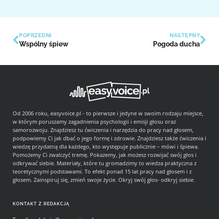
POPRZEDNI
NASTĘPNY
Wspólny śpiew
Pogoda ducha
Od 2006 roku, easyvoice.pl - to pierwsze i jedyne w swoim rodzaju miejsce,
w którym poruszamy zagadnienia psychologii i emisji głosu oraz
samorozwoju. Znajdziesz tu ćwiczenia i narzędzia do pracy nad głosem,
podpowiemy Ci jak dbać o jego formę i zdrowie. Znajdziesz także ćwiczenia i
wiedzę przydatną dla każdego, kto występuje publicznie – mówi i śpiewa.
Pomożemy Ci zwalczyć tremę. Pokażemy, jak możesz rozwijać swój głos i
odkrywać siebie. Materiały, które tu gromadzimy to wiedza praktyczna z
teoretycznymi podstawami. To efekt ponad 15 lat pracy nad głosem i z
głosem. Zainspiruj się, zmień swoje życie. Okryj swój głos- odkryj siebie.
KONTAKT Z REDAKCJĄ