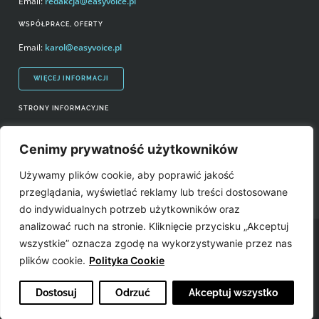
Email:
redakcja@easyvoice.pl
WSPÓŁPRACE, OFERTY
Email:
karol@easyvoice.pl
WIĘCEJ INFORMACJI
STRONY INFORMACYJNE
Regulamin zakupów i polityka prywatności
Cenimy prywatność użytkowników
Prawa autorskie i wykorzystywanie treści serwisu
Używamy plików cookie, aby poprawić jakość
Źródła
przeglądania, wyświetlać reklamy lub treści dostosowane
do indywidualnych potrzeb użytkowników oraz
analizować ruch na stronie. Kliknięcie przycisku „Akceptuj
Easyvoice.pl © 2006-2022. Wszystkie prawa zastrzeżone. Stronę zrobiły:
wszystkie” oznacza zgodę na wykorzystywanie przez nas
plików cookie.
Polityka Cookie
Dostosuj
Odrzuć
Akceptuj wszystko