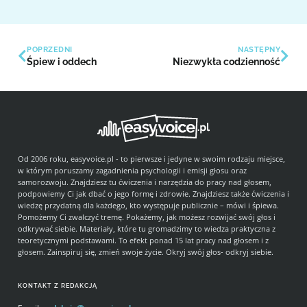
POPRZEDNI
NASTĘPNY
Śpiew i oddech
Niezwykła codzienność
Od 2006 roku, easyvoice.pl - to pierwsze i jedyne w swoim rodzaju miejsce,
w którym poruszamy zagadnienia psychologii i emisji głosu oraz
samorozwoju. Znajdziesz tu ćwiczenia i narzędzia do pracy nad głosem,
podpowiemy Ci jak dbać o jego formę i zdrowie. Znajdziesz także ćwiczenia i
wiedzę przydatną dla każdego, kto występuje publicznie – mówi i śpiewa.
Pomożemy Ci zwalczyć tremę. Pokażemy, jak możesz rozwijać swój głos i
odkrywać siebie. Materiały, które tu gromadzimy to wiedza praktyczna z
teoretycznymi podstawami. To efekt ponad 15 lat pracy nad głosem i z
głosem. Zainspiruj się, zmień swoje życie. Okryj swój głos- odkryj siebie.
KONTAKT Z REDAKCJĄ