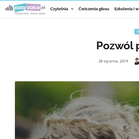
Czytelnia
Ćwiczenia głosu
Szkolenia i w
D
Pozwól 
28 stycznia, 2019