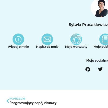
Sylwia Prusakiewicz
Więcej o mnie
Napisz do mnie
Moje warsztaty
Moje publ
Moje socialm
POPRZEDNI
Rozgrzewający napój zimowy