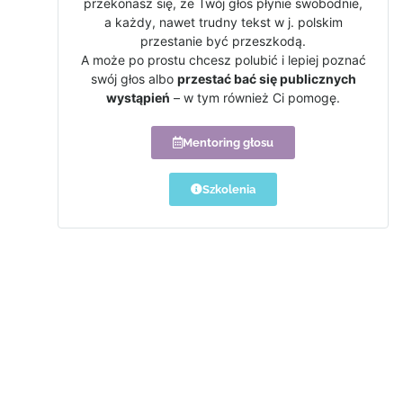
przekonasz się, że Twój głos płynie swobodnie,
a każdy, nawet trudny tekst w j. polskim
przestanie być przeszkodą.
A może po prostu chcesz polubić i lepiej poznać
swój głos albo
przestać bać się publicznych
wystąpień
– w tym również Ci pomogę.
Mentoring głosu
Szkolenia