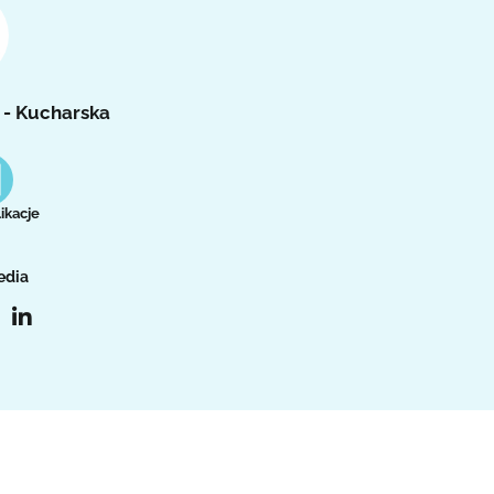
 - Kucharska
ikacje
edia