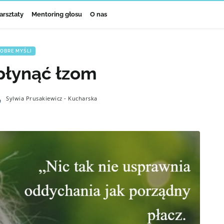
arsztaty
Mentoring głosu
O nas
OBRE MYŚLI
płynąć łzom
Sylwia Prusakiewicz - Kucharska