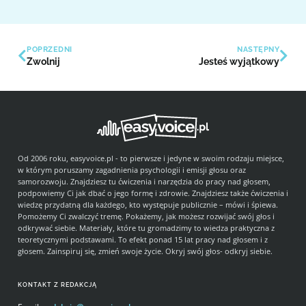
POPRZEDNI
NASTĘPNY
Zwolnij
Jesteś wyjątkowy
Od 2006 roku, easyvoice.pl - to pierwsze i jedyne w swoim rodzaju miejsce,
w którym poruszamy zagadnienia psychologii i emisji głosu oraz
samorozwoju. Znajdziesz tu ćwiczenia i narzędzia do pracy nad głosem,
podpowiemy Ci jak dbać o jego formę i zdrowie. Znajdziesz także ćwiczenia i
wiedzę przydatną dla każdego, kto występuje publicznie – mówi i śpiewa.
Pomożemy Ci zwalczyć tremę. Pokażemy, jak możesz rozwijać swój głos i
odkrywać siebie. Materiały, które tu gromadzimy to wiedza praktyczna z
teoretycznymi podstawami. To efekt ponad 15 lat pracy nad głosem i z
głosem. Zainspiruj się, zmień swoje życie. Okryj swój głos- odkryj siebie.
KONTAKT Z REDAKCJĄ