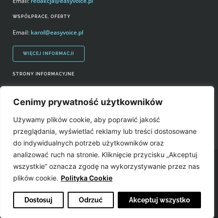
Email:
redakcja@easyvoice.pl
WSPÓŁPRACE, OFERTY
Email:
karol@easyvoice.pl
WIĘCEJ INFORMACJI
STRONY INFORMACYJNE
Regulamin zakupów i polityka prywatności
Cenimy prywatność użytkowników
Prawa autorskie i wykorzystywanie treści serwisu
Używamy plików cookie, aby poprawić jakość
Źródła
przeglądania, wyświetlać reklamy lub treści dostosowane
do indywidualnych potrzeb użytkowników oraz
analizować ruch na stronie. Kliknięcie przycisku „Akceptuj
Easyvoice.pl © 2006-2022. Wszystkie prawa zastrzeżone. Stronę zrobiły:
wszystkie” oznacza zgodę na wykorzystywanie przez nas
plików cookie.
Polityka Cookie
Dostosuj
Odrzuć
Akceptuj wszystko