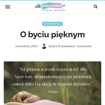
DOBRE MYŚLI
O byciu pięknym
6 września, 2016
Sylwia Prusakiewicz - Kucharska