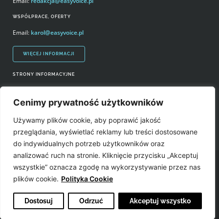
Email:
redakcja@easyvoice.pl
WSPÓŁPRACE, OFERTY
Email:
karol@easyvoice.pl
WIĘCEJ INFORMACJI
STRONY INFORMACYJNE
Regulamin zakupów i polityka prywatności
Cenimy prywatność użytkowników
Prawa autorskie i wykorzystywanie treści serwisu
Używamy plików cookie, aby poprawić jakość
Źródła
przeglądania, wyświetlać reklamy lub treści dostosowane
do indywidualnych potrzeb użytkowników oraz
analizować ruch na stronie. Kliknięcie przycisku „Akceptuj
Easyvoice.pl © 2006-2022. Wszystkie prawa zastrzeżone. Stronę zrobiły:
wszystkie” oznacza zgodę na wykorzystywanie przez nas
plików cookie.
Polityka Cookie
Dostosuj
Odrzuć
Akceptuj wszystko