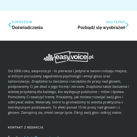
POPRZEDNI
NASTĘPNY
Doświadczenia
Pozbądź się wyobrażeń
Od 2006 roku, easyvoice.pl - to pierwsze i jedyne w swoim rodzaju miejsce,
w którym poruszamy zagadnienia psychologii i emisji głosu oraz
samorozwoju. Znajdziesz tu ćwiczenia i narzędzia do pracy nad głosem,
podpowiemy Ci jak dbać o jego formę i zdrowie. Znajdziesz także ćwiczenia i
wiedzę przydatną dla każdego, kto występuje publicznie – mówi i śpiewa.
Pomożemy Ci zwalczyć tremę. Pokażemy, jak możesz rozwijać swój głos i
odkrywać siebie. Materiały, które tu gromadzimy to wiedza praktyczna z
teoretycznymi podstawami. To efekt ponad 15 lat pracy nad głosem i z
głosem. Zainspiruj się, zmień swoje życie. Okryj swój głos- odkryj siebie.
KONTAKT Z REDAKCJĄ