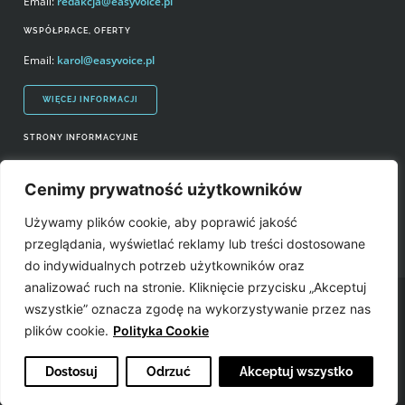
Email:
redakcja@easyvoice.pl
WSPÓŁPRACE, OFERTY
Email:
karol@easyvoice.pl
WIĘCEJ INFORMACJI
STRONY INFORMACYJNE
Regulamin zakupów i polityka prywatności
Cenimy prywatność użytkowników
Prawa autorskie i wykorzystywanie treści serwisu
Używamy plików cookie, aby poprawić jakość
Źródła
przeglądania, wyświetlać reklamy lub treści dostosowane
do indywidualnych potrzeb użytkowników oraz
analizować ruch na stronie. Kliknięcie przycisku „Akceptuj
Easyvoice.pl © 2006-2022. Wszystkie prawa zastrzeżone. Stronę zrobiły:
wszystkie” oznacza zgodę na wykorzystywanie przez nas
plików cookie.
Polityka Cookie
Dostosuj
Odrzuć
Akceptuj wszystko