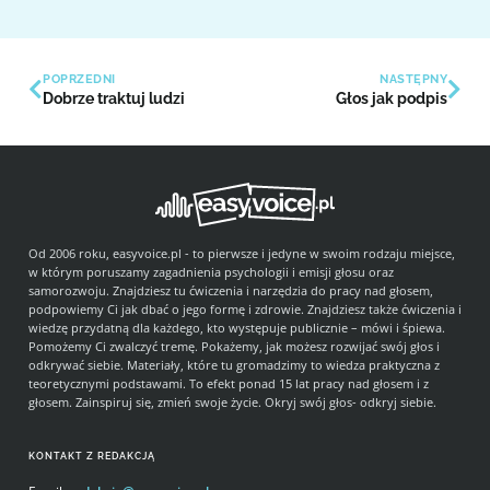
POPRZEDNI
NASTĘPNY
Dobrze traktuj ludzi
Głos jak podpis
Od 2006 roku, easyvoice.pl - to pierwsze i jedyne w swoim rodzaju miejsce,
w którym poruszamy zagadnienia psychologii i emisji głosu oraz
samorozwoju. Znajdziesz tu ćwiczenia i narzędzia do pracy nad głosem,
podpowiemy Ci jak dbać o jego formę i zdrowie. Znajdziesz także ćwiczenia i
wiedzę przydatną dla każdego, kto występuje publicznie – mówi i śpiewa.
Pomożemy Ci zwalczyć tremę. Pokażemy, jak możesz rozwijać swój głos i
odkrywać siebie. Materiały, które tu gromadzimy to wiedza praktyczna z
teoretycznymi podstawami. To efekt ponad 15 lat pracy nad głosem i z
głosem. Zainspiruj się, zmień swoje życie. Okryj swój głos- odkryj siebie.
KONTAKT Z REDAKCJĄ