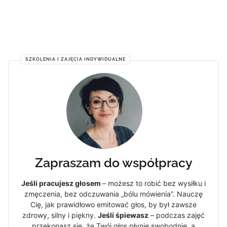
SZKOLENIA I ZAJĘCIA INDYWIDUALNE
Zapraszam do współpracy
Jeśli pracujesz głosem
– możesz to robić bez wysiłku i
zmęczenia, bez odczuwania „bólu mówienia”. Nauczę
Cię, jak prawidłowo emitować głos, by był zawsze
zdrowy, silny i piękny.
Jeśli śpiewasz
– podczas zajęć
przekonasz się, że Twój głos płynie swobodnie, a