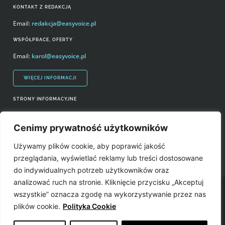
KONTAKT Z REDAKCJĄ
Email:
redakcja@easyvoice.pl
WSPÓŁPRACE, OFERTY
Email:
karol@easyvoice.pl
WIĘCEJ INFORMACJI
STRONY INFORMACYJNE
Regulamin zakupów i polityka prywatności
Cenimy prywatność użytkowników
Prawa autorskie i wykorzystywanie treści serwisu
Używamy plików cookie, aby poprawić jakość
Źródła
przeglądania, wyświetlać reklamy lub treści dostosowane
do indywidualnych potrzeb użytkowników oraz
analizować ruch na stronie. Kliknięcie przycisku „Akceptuj
Easyvoice.pl © 2006-2022. Wszystkie prawa zastrzeżone. Stronę zrobiły:
wszystkie” oznacza zgodę na wykorzystywanie przez nas
plików cookie.
Polityka Cookie