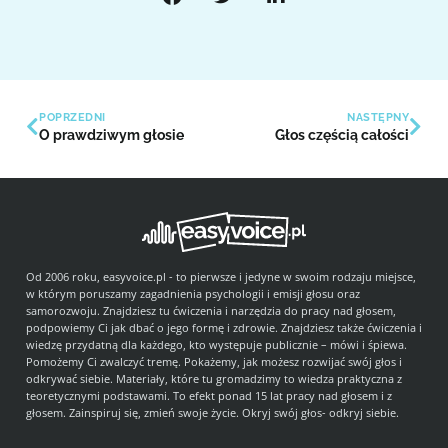
POPRZEDNI
NASTĘPNY
O prawdziwym głosie
Głos częścią całości
Od 2006 roku, easyvoice.pl - to pierwsze i jedyne w swoim rodzaju miejsce,
w którym poruszamy zagadnienia psychologii i emisji głosu oraz
samorozwoju. Znajdziesz tu ćwiczenia i narzędzia do pracy nad głosem,
podpowiemy Ci jak dbać o jego formę i zdrowie. Znajdziesz także ćwiczenia i
wiedzę przydatną dla każdego, kto występuje publicznie – mówi i śpiewa.
Pomożemy Ci zwalczyć tremę. Pokażemy, jak możesz rozwijać swój głos i
odkrywać siebie. Materiały, które tu gromadzimy to wiedza praktyczna z
teoretycznymi podstawami. To efekt ponad 15 lat pracy nad głosem i z
głosem. Zainspiruj się, zmień swoje życie. Okryj swój głos- odkryj siebie.