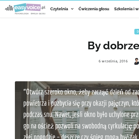
Czytelnia
Ćwiczenia głosu
Szkolenia i w
D
By dobrze
6 września, 2016