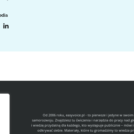
edia
l
Od 2006 roku, easyvoice.pl - to pierwsze i jedyne w swoim
samorozwoju. Znajdziesz tu ćwiczenia i narzędzia do pracy nad g
i wiedzę przydatną dla każdego, kto występuje publicznie – mówi 
odkrywać siebie. Materiały, które tu gromadzimy to wiedza pr