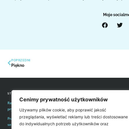
Moje socialm
POPRZEDNI
Piękno
STRONY INFORMACYJNE
KONTAKT Z REDAKCJĄ
Cenimy prywatność użytkowników
Regulamin zakupów i polityka
Email:
redakcja@easyvoice.p
prywatności
Używamy plików cookie, aby poprawić jakość
WSPÓŁPRACE, OFERTY
przeglądania, wyświetlać reklamy lub treści dostosowane
Prawa autorskie i wykorzystywanie treści
Email:
karol@easyvoice.pl
do indywidualnych potrzeb użytkowników oraz
serwisu