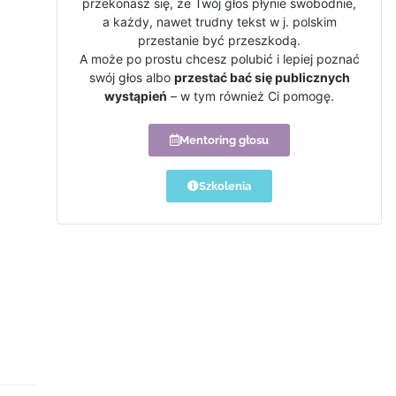
przekonasz się, że Twój głos płynie swobodnie,
a każdy, nawet trudny tekst w j. polskim
przestanie być przeszkodą.
A może po prostu chcesz polubić i lepiej poznać
swój głos albo
przestać bać się publicznych
wystąpień
– w tym również Ci pomogę.
Mentoring głosu
Szkolenia