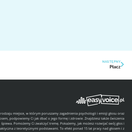
NASTĘPNY
Płacz
 rodzaju miejsce, w którym poruszamy zagadnienia psychologii i emisji głosu oraz
łosem, podpowiemy Ci jak dbać o jego formę i zdrowie. Znajdziesz także ćwiczenia
i śpiewa. Pomożemy Ci zwalczyć tremę. Pokażemy, jak możesz rozwijać swój głos i
aktyczna z teoretycznymi podstawami. To efekt ponad 15 lat pracy nad głosem i z