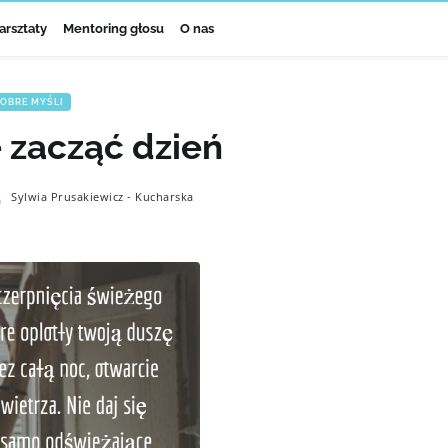
arsztaty
Mentoring głosu
O nas
OBRE MYŚLI
 zacząć dzień
Sylwia Prusakiewicz - Kucharska