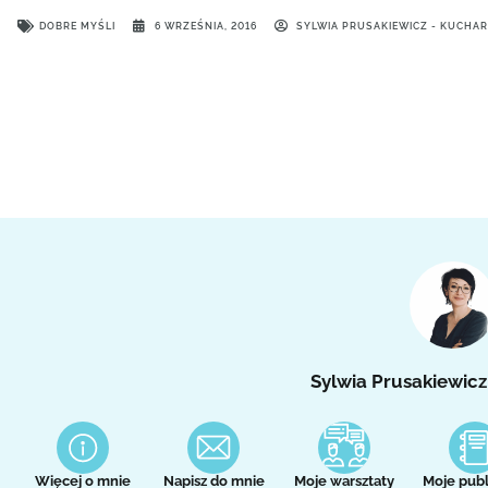
DOBRE MYŚLI
6 WRZEŚNIA, 2016
SYLWIA PRUSAKIEWICZ - KUCHA
Sylwia Prusakiewicz
Więcej o mnie
Napisz do mnie
Moje warsztaty
Moje publ