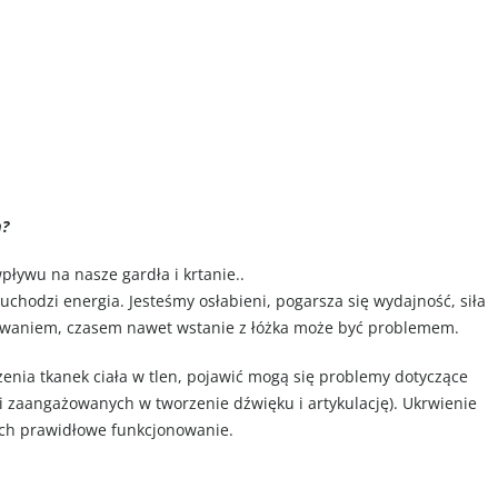
m?
ływu na nasze gardła i krtanie..
uchodzi energia. Jesteśmy osłabieni, pogarsza się wydajność, siła
wyzwaniem, czasem nawet wstanie z łóżka może być problemem.
nia tkanek ciała w tlen, pojawić mogą się problemy dotyczące
śni zaangażowanych w tworzenie dźwięku i artykulację). Ukrwienie
a ich prawidłowe funkcjonowanie.