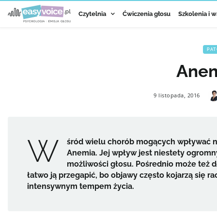
Czytelnia
Ćwiczenia głosu
Szkolenia i w
PAT
Anem
9 listopada, 2016
W
śród wielu chorób mogących wpływać na 
Anemia. Jej wpływ jest niestety ogromn
możliwości głosu. Pośrednio może też 
łatwo ją przegapić, bo objawy często kojarzą się 
intensywnym tempem życia.