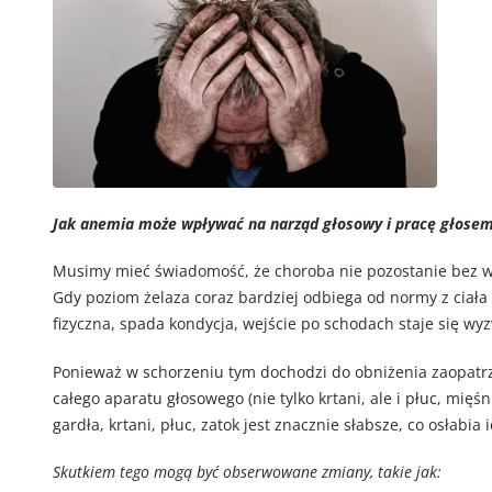
Jak anemia może wpływać na narząd głosowy i pracę głose
Musimy mieć świadomość, że choroba nie pozostanie bez wp
Gdy poziom żelaza coraz bardziej odbiega od normy z ciała 
fizyczna, spada kondycja, wejście po schodach staje się 
Ponieważ w schorzeniu tym dochodzi do obniżenia zaopatrze
całego aparatu głosowego (nie tylko krtani, ale i płuc, mię
gardła, krtani, płuc, zatok jest znacznie słabsze, co osłabi
Skutkiem tego mogą być obserwowane zmiany, takie jak: