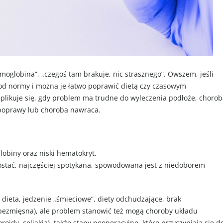
hemoglobina”, „czegoś tam brakuje, nic strasznego”. Owszem, jeśli
 od normy i można je łatwo poprawić dietą czy czasowym
plikuje się, gdy problem ma trudne do wyleczenia podłoże, chorob
 poprawy lub choroba nawraca.
obiny oraz niski hematokryt.
ostać, najczęściej spotykana, spowodowana jest z niedoborem
dieta, jedzenie „śmieciowe”, diety odchudzające, brak
 bezmięsna), ale problem stanowić też mogą choroby układu
oidy, celiakia), także stany pooperacyjne, które przyczyniają się d