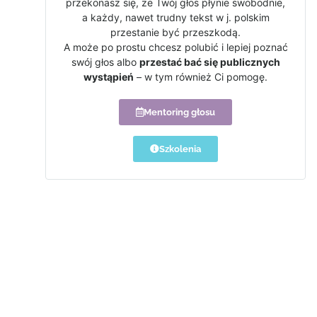
przekonasz się, że Twój głos płynie swobodnie,
a każdy, nawet trudny tekst w j. polskim
przestanie być przeszkodą.
A może po prostu chcesz polubić i lepiej poznać
swój głos albo
przestać bać się publicznych
wystąpień
– w tym również Ci pomogę.
Mentoring głosu
Szkolenia