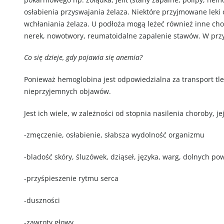
osłabienia przyswajania żelaza. Niektóre przyjmowane leki 
wchłaniania żelaza. U podłoża mogą leżeć również inne ch
nerek, nowotwory, reumatoidalne zapalenie stawów. W przy
Co się dzieje, gdy pojawia się anemia?
Ponieważ hemoglobina jest odpowiedzialna za transport tlen
nieprzyjemnych objawów.
Jest ich wiele, w zależności od stopnia nasilenia choroby, 
-zmęczenie, osłabienie, słabsza wydolność organizmu
-bladość skóry, śluzówek, dziąseł, języka, warg, dolnych po
-przyśpieszenie rytmu serca
-duszności
-zawroty głowy