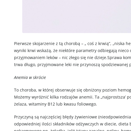
Pierwsze skojarzenie z tą chorobą – „ coś z krwią”, „niska 
wyniki krwi wskażą, że niektóre parametry odbiegają nieco
przyjmowaniem leków – nic złego się nie dzieje.Sprawa kom
trwa długo, przyjmowane leki nie przynoszą spodziewanej
Anemia w skrócie
To choroba, w której obserwuje się obniżony poziom hemogl
Możemy wyróżnić kilka rodzajów anemii. Ta „najprostsza’ p
żelaza, witaminy B12 lub kwasu foliowego.
Przyczyną są najczęściej błędy żywieniowe (nieodpowiednia 
odpowiedniej ilości składników odżywczych w diecie, dieta
pokarmowego np. żołądka, jelit (stany zapalne, polipy, hemor