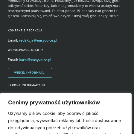
Pomożemy Ci zwalczyć tremę. Pokażemy, jak możesz rozwijać swój głos i
odkrywać siebie. Materiały, które tu gromadzimy to wiedza praktyczna z
teoretycznymi podstawami. To efekt ponad 15 lat pracy nad głosem i z
głosem. Zainspiruj się, zmień swoje życie. Okryj swój głos- odkryj siebie.
KONTAKT Z REDAKCJĄ
Email:
redakcja@easyvoice.pl
WSPÓŁPRACE, OFERTY
Email:
karol@easyvoice.pl
WIĘCEJ INFORMACJI
STRONY INFORMACYJNE
Regulamin zakupów i polityka prywatności
Cenimy prywatność użytkowników
Prawa autorskie i wykorzystywanie treści serwisu
Używamy plików cookie, aby poprawić jakość
Źródła
przeglądania, wyświetlać reklamy lub treści dostosowane
do indywidualnych potrzeb użytkowników oraz