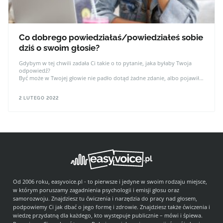
Co dobrego powiedziałaś/powiedziałeś sobie
dziś o swoim głosie?
Gdybym w tej chwili zadała Ci takie o to pytanie, jaka byłaby Twoja
odpowiedź?
Być może w Twojej głowie nie padło dotąd żadne zdanie, albo pojawiło
się coś, czego nikt nigdy nie powinien usłyszeć.
2 LUTEGO 2022
Od 2006 roku, easyvoice.pl - to pierwsze i jedyne w swoim rodzaju miejsce,
w którym poruszamy zagadnienia psychologii i emisji głosu oraz
samorozwoju. Znajdziesz tu ćwiczenia i narzędzia do pracy nad głosem,
podpowiemy Ci jak dbać o jego formę i zdrowie. Znajdziesz także ćwiczenia i
wiedzę przydatną dla każdego, kto występuje publicznie – mówi i śpiewa.