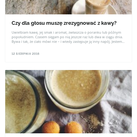
Czy dla głosu muszę zrezygnować z kawy?
Uwielbiam kawę, jej smak i aromat, zwłaszcza o poranku lub późnym
popołudniem. Czasem sięgam po nią jeszcze raz lub dwa w ciągu dnia.
Bywa i tak, że ciało mówi nie – i wtedy zastępuje ją inny napój. Jestem
„nałogowym kawoszem, lubię zwłaszcza latte i kawę świeżo zmieloną z
dużą ilością mleka”. Na szczęście nie przepadam za espresso. Wiem
12 SIERPNIA 2016
jednak, że intensywnie pracując głosem nie mogę sobie pozwolić na
duże ilości kawy w moim menu. Dlatego ją ograniczam, kiedy trzeba
zastępuję tylko wodą lub alternatywą – kawą zbożową.