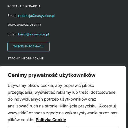
KONTAKT Z REDAKCJĄ
Email:
redakcja@easyvoice.pl
WSPÓŁPRACE, OFERTY
Email:
karol@easyvoice.pl
WIĘCEJ INFORMACJI
STRONY INFORMACYJNE
Regulamin zakupów i polityka prywatności
Cenimy prywatność użytkowników
Prawa autorskie i wykorzystywanie treści serwisu
Używamy plików cookie, aby poprawić jakość
Źródła
przeglądania, wyświetlać reklamy lub treści dostosowane
do indywidualnych potrzeb użytkowników oraz
analizować ruch na stronie. Kliknięcie przycisku „Akceptuj
Easyvoice.pl © 2006-2022. Wszystkie prawa zastrzeżone. Stronę zrobiły:
wszystkie” oznacza zgodę na wykorzystywanie przez nas
plików cookie.
Polityka Cookie