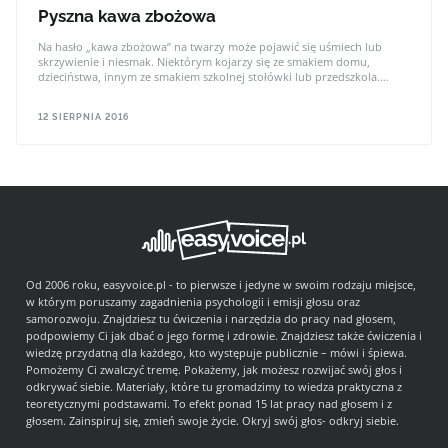
Pyszna kawa zbożowa
Na hasło „kawa zbożowa” na twarzy może pojawić się uśmiech lub
skrzywienie i niesmak. Niektórym kojarzy się ze smakiem domu,
dzieciństwa, innym ze smakiem szkolnej stołówki lub przedszkola.
Wspomnienie dobre lub złe. Na szczęście dziś już nie tylko mamy jeden
smak do wyboru, ale wiemy też, jak na wiele pysznych sposobów
12 SIERPNIA 2016
możemy ten napój przygotować, by np. zastąpić nim tradycyjną kawę.
Również formę kawy – do gotowania, zaparzania, rozpuszczalną,
sypaną – możemy wybrać. Niektóre z nich zawierają dodatki smakowe
lub ziołowe.
Od 2006 roku, easyvoice.pl - to pierwsze i jedyne w swoim rodzaju miejsce,
w którym poruszamy zagadnienia psychologii i emisji głosu oraz
samorozwoju. Znajdziesz tu ćwiczenia i narzędzia do pracy nad głosem,
podpowiemy Ci jak dbać o jego formę i zdrowie. Znajdziesz także ćwiczenia i
wiedzę przydatną dla każdego, kto występuje publicznie – mówi i śpiewa.
Pomożemy Ci zwalczyć tremę. Pokażemy, jak możesz rozwijać swój głos i
odkrywać siebie. Materiały, które tu gromadzimy to wiedza praktyczna z
teoretycznymi podstawami. To efekt ponad 15 lat pracy nad głosem i z
głosem. Zainspiruj się, zmień swoje życie. Okryj swój głos- odkryj siebie.