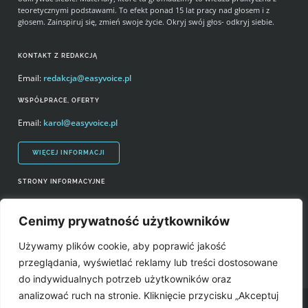
teoretycznymi podstawami. To efekt ponad 15 lat pracy nad głosem i z
głosem. Zainspiruj się, zmień swoje życie. Okryj swój głos- odkryj siebie.
KONTAKT Z REDAKCJĄ
Email:
redakcja@easyvoice.pl
WSPÓŁPRACE, OFERTY
Email:
karol@easyvoice.pl
WIĘCEJ INFORMACJI
STRONY INFORMACYJNE
Regulamin zakupów i polityka prywatności
Cenimy prywatność użytkowników
Prawa autorskie i wykorzystywanie treści serwisu
Używamy plików cookie, aby poprawić jakość
Źródła
przeglądania, wyświetlać reklamy lub treści dostosowane
do indywidualnych potrzeb użytkowników oraz
analizować ruch na stronie. Kliknięcie przycisku „Akceptuj