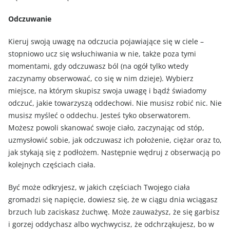
Odczuwanie
Kieruj swoją uwagę na odczucia pojawiające się w ciele –
stopniowo ucz się wsłuchiwania w nie, także poza tymi
momentami, gdy odczuwasz ból (na ogół tylko wtedy
zaczynamy obserwować, co się w nim dzieje). Wybierz
miejsce, na którym skupisz swoja uwagę i bądź świadomy
odczuć, jakie towarzyszą oddechowi. Nie musisz robić nic. Nie
musisz myśleć o oddechu. Jesteś tyko obserwatorem.
Możesz powoli skanować swoje ciało, zaczynając od stóp,
uzmysłowić sobie, jak odczuwasz ich położenie, ciężar oraz to,
jak stykają się z podłożem. Następnie wędruj z obserwacją po
kolejnych częściach ciała.
Być może odkryjesz, w jakich częściach Twojego ciała
gromadzi się napięcie, dowiesz się, że w ciągu dnia wciągasz
brzuch lub zaciskasz żuchwę. Może zauważysz, że się garbisz
i gorzej oddychasz albo wychwycisz, że odchrząkujesz, bo w