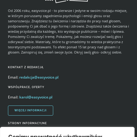
Od 2006 roku, easyvoice.pl - to pierwsze i jedyne w swoim rodzaju miejsce,
w którym poruszamy zagadnienia psychologii i emisji głosu oraz
samorozwoju. Znajdziesz tu ćwiczenia i narzędzia do pracy nad głosem,
podpowiemy Ci jak dbać o jego formę i zdrowie. Znajdziesz także ćwiczenia i
wiedzę przydatną dla każdego, kto występuje publicznie – mówi i śpiewa.
Pomożemy Ci zwalczyć tremę. Pokażemy, jak możesz rozwijać swój głos i
odkrywać siebie. Materiały, które tu gromadzimy to wiedza praktyczna z
teoretycznymi podstawami. To efekt ponad 15 lat pracy nad głosem i z
głosem. Zainspiruj się, zmień swoje życie. Okryj swój głos- odkryj siebie.
KONTAKT Z REDAKCJĄ
Email:
redakcja@easyvoice.pl
WSPÓŁPRACE, OFERTY
Email:
karol@easyvoice.pl
WIĘCEJ INFORMACJI
STRONY INFORMACYJNE
Regulamin zakupów i polityka prywatności
Cenimy prywatność użytkowników