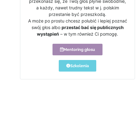
przekonasz się, że Twój głos płynie swobodnie,
a każdy, nawet trudny tekst w j. polskim
przestanie być przeszkodą.
A może po prostu chcesz polubić i lepiej poznać
swój głos albo
przestać bać się publicznych
wystąpień
– w tym również Ci pomogę.
Mentoring głosu
Szkolenia