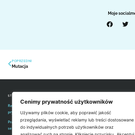
Moje socialm
POPRZEDNI
Mutacja
STRONY INFORMACYJNE
KONTAKT Z REDAKCJĄ
Cenimy prywatność użytkowników
Regulamin zakupów i polityka
Email:
redakcja@easyvoice.p
prywatności
Używamy plików cookie, aby poprawić jakość
WSPÓŁPRACE, OFERTY
przeglądania, wyświetlać reklamy lub treści dostosowane
Prawa autorskie i wykorzystywanie treści
Email:
karol@easyvoice.pl
do indywidualnych potrzeb użytkowników oraz
serwisu
analizować ruch na stronie. Kliknięcie przycisku „Akceptuj