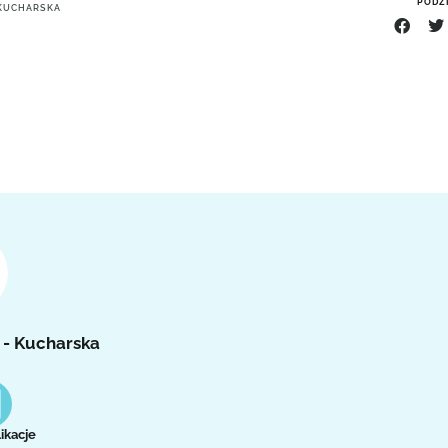
PODZI
 KUCHARSKA
 - Kucharska
ikacje