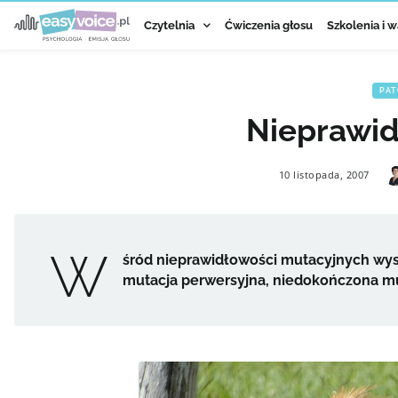
Czytelnia
Ćwiczenia głosu
Szkolenia i w
PAT
Nieprawid
10 listopada, 2007
W
śród nieprawidłowości mutacyjnych wys
mutacja perwersyjna, niedokończona mut