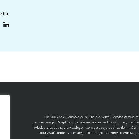
edia
l
Od 2006 roku, easyvoice.pl - to pierwsze i jedyne w swoim
samorozwoju. Znajdziesz tu ćwiczenia i narzędzia do pracy nad g
i wiedzę przydatną dla każdego, kto występuje publicznie – mówi 
odkrywać siebie. Materiały, które tu gromadzimy to wiedza pr