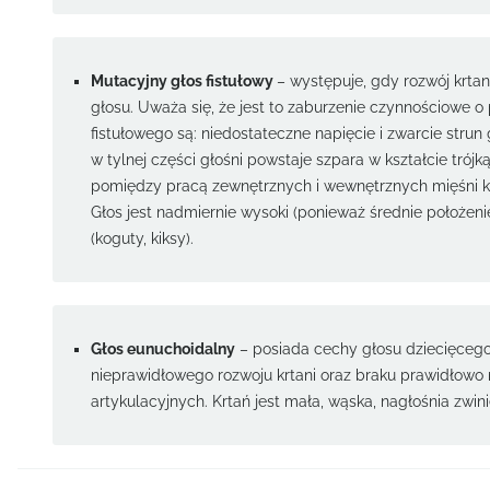
Mutacyjny głos fistułowy
– występuje, gdy rozwój krtan
głosu. Uważa się, że jest to zaburzenie czynnościowe
fistułowego są: niedostateczne napięcie i zwarcie stru
w tylnej części głośni powstaje szpara w kształcie trójk
pomiędzy pracą zewnętrznych i wewnętrznych mięśni kr
Głos jest nadmiernie wysoki (ponieważ średnie położenie 
(koguty, kiksy).
Głos eunuchoidalny
– posiada cechy głosu dziecięcego:
nieprawidłowego rozwoju krtani oraz braku prawidłowo
artykulacyjnych. Krtań jest mała, wąska, nagłośnia zwini