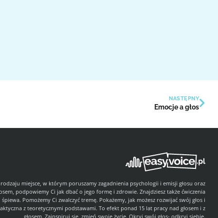
NASTĘPNY
Emocje a głos
 rodzaju miejsce, w którym poruszamy zagadnienia psychologii i emisji głosu oraz
łosem, podpowiemy Ci jak dbać o jego formę i zdrowie. Znajdziesz także ćwiczenia
i śpiewa. Pomożemy Ci zwalczyć tremę. Pokażemy, jak możesz rozwijać swój głos i
aktyczna z teoretycznymi podstawami. To efekt ponad 15 lat pracy nad głosem i z
głosem. Zainspiruj się, zmień swoje życie. Okryj swój głos- odkryj siebie.