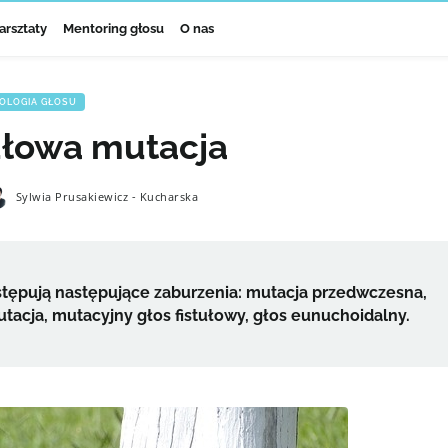
arsztaty
Mentoring głosu
O nas
OLOGIA GŁOSU
łowa mutacja
Sylwia Prusakiewicz - Kucharska
tępują następujące zaburzenia: mutacja przedwczesna,
acja, mutacyjny głos fistułowy, głos eunuchoidalny.