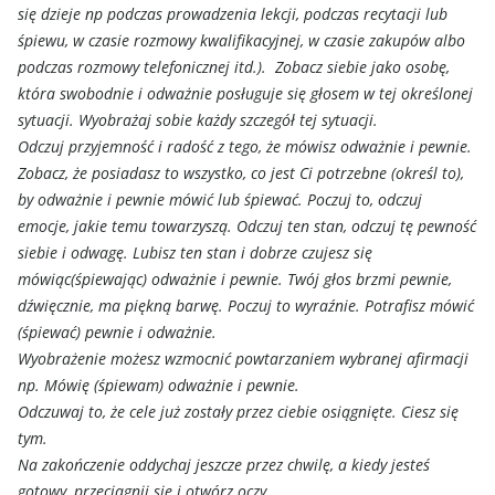
się dzieje np podczas prowadzenia lekcji, podczas recytacji lub
śpiewu, w czasie rozmowy kwalifikacyjnej, w czasie zakupów albo
podczas rozmowy telefonicznej itd.). Zobacz siebie jako osobę,
która swobodnie i odważnie posługuje się głosem w tej określonej
sytuacji. Wyobrażaj sobie każdy szczegół tej sytuacji.
Odczuj przyjemność i radość z tego, że mówisz odważnie i pewnie.
Zobacz, że posiadasz to wszystko, co jest Ci potrzebne (określ to),
by odważnie i pewnie mówić lub śpiewać. Poczuj to, odczuj
emocje, jakie temu towarzyszą. Odczuj ten stan, odczuj tę pewność
siebie i odwagę. Lubisz ten stan i dobrze czujesz się
mówiąc(śpiewając) odważnie i pewnie. Twój głos brzmi pewnie,
dźwięcznie, ma piękną barwę. Poczuj to wyraźnie. Potrafisz mówić
(śpiewać) pewnie i odważnie.
Wyobrażenie możesz wzmocnić powtarzaniem wybranej afirmacji
np. Mówię (śpiewam) odważnie i pewnie.
Odczuwaj to, że cele już zostały przez ciebie osiągnięte. Ciesz się
tym.
Na zakończenie oddychaj jeszcze przez chwilę, a kiedy jesteś
gotowy, przeciągnij się i otwórz oczy.