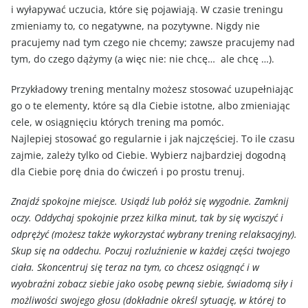
i wyłapywać uczucia, które się pojawiają. W czasie treningu
zmieniamy to, co negatywne, na pozytywne. Nigdy nie
pracujemy nad tym czego nie chcemy; zawsze pracujemy nad
tym, do czego dążymy (a więc nie: nie chcę… ale chcę …).
Przykładowy trening mentalny możesz stosować uzupełniając
go o te elementy, które są dla Ciebie istotne, albo zmieniając
cele, w osiągnięciu których trening ma pomóc.
Najlepiej stosować go regularnie i jak najczęściej. To ile czasu
zajmie, zależy tylko od Ciebie. Wybierz najbardziej dogodną
dla Ciebie porę dnia do ćwiczeń i po prostu trenuj.
Znajdź spokojne miejsce. Usiądź lub połóż się wygodnie. Zamknij
oczy. Oddychaj spokojnie przez kilka minut, tak by się wyciszyć i
odprężyć (możesz także wykorzystać wybrany trening relaksacyjny).
Skup się na oddechu. Poczuj rozluźnienie w każdej części twojego
ciała. Skoncentruj się teraz na tym, co chcesz osiągnąć i w
wyobraźni zobacz siebie jako osobę pewną siebie, świadomą siły i
możliwości swojego głosu (dokładnie określ sytuację, w której to