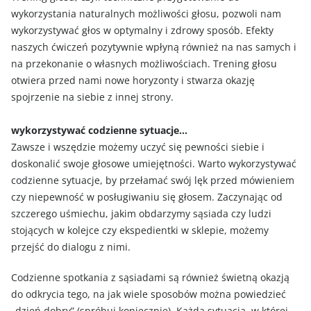
wykorzystania naturalnych możliwości głosu, pozwoli nam
wykorzystywać głos w optymalny i zdrowy sposób. Efekty
naszych ćwiczeń pozytywnie wpłyną również na nas samych i
na przekonanie o własnych możliwościach. Trening głosu
otwiera przed nami nowe horyzonty i stwarza okazję
spojrzenie na siebie z innej strony.
wykorzystywać codzienne sytuacje…
Zawsze i wszędzie możemy uczyć się pewności siebie i
doskonalić swoje głosowe umiejętności. Warto wykorzystywać
codzienne sytuacje, by przełamać swój lęk przed mówieniem
czy niepewność w posługiwaniu się głosem. Zaczynając od
szczerego uśmiechu, jakim obdarzymy sąsiada czy ludzi
stojących w kolejce czy ekspedientki w sklepie, możemy
przejść do dialogu z nimi.
Codzienne spotkania z sąsiadami są również świetną okazją
do odkrycia tego, na jak wiele sposobów można powiedzieć
„dzień dobry” (spróbuj koniecznie). Każda sytuacja, w której