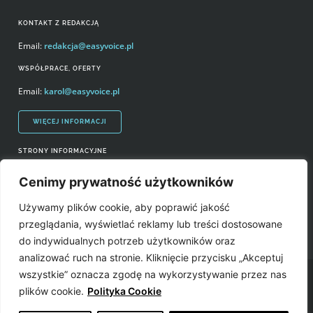
KONTAKT Z REDAKCJĄ
Email:
redakcja@easyvoice.pl
WSPÓŁPRACE, OFERTY
Email:
karol@easyvoice.pl
WIĘCEJ INFORMACJI
STRONY INFORMACYJNE
Regulamin zakupów i polityka prywatności
Cenimy prywatność użytkowników
Prawa autorskie i wykorzystywanie treści serwisu
Używamy plików cookie, aby poprawić jakość
Źródła
przeglądania, wyświetlać reklamy lub treści dostosowane
do indywidualnych potrzeb użytkowników oraz
analizować ruch na stronie. Kliknięcie przycisku „Akceptuj
wszystkie” oznacza zgodę na wykorzystywanie przez nas
Easyvoice.pl © 2006-2022. Wszystkie prawa zastrzeżone. Stronę zrobiły:
plików cookie.
Polityka Cookie