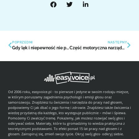
POPRZEDNI
NASTĘPNY
Gdy lęk i niepewność nie pozwalają nam brzmieć. cz. I
Część motoryczna narządu głosowego
Od 2006 roku, easyvoice.pl - to pierwsze i jedyne w swoim rodzaju miejsce,
w którym poruszamy zagadnienia psychologii i emisji głosu oraz
samorozwoju. Znajdziesz tu ćwiczenia i narzędzia do pracy nad głosem,
podpowiemy Ci jak dbać o jego formę i zdrowie. Znajdziesz także ćwiczenia i
wiedzę przydatną dla każdego, kto występuje publicznie – mówi i śpiewa.
Pomożemy Ci zwalczyć tremę. Pokażemy, jak możesz rozwijać swój głos i
odkrywać siebie. Materiały, które tu gromadzimy to wiedza praktyczna z
teoretycznymi podstawami. To efekt ponad 15 lat pracy nad głosem i z
głosem. Zainspiruj się, zmień swoje życie. Okryj swój głos- odkryj siebie.