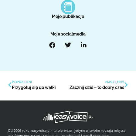
Moje publikacje
Moje socialmedia
POPRZEDNI
NASTĘPNY
Przygotuj się do walki
Zacznij dziś – to dobry czas
Od 2006 roku, easyvoice.pl - to pierwsze i jedyne w swoim rodzaju miejsce,
w którym poruszamy zagadnienia psychologii i emisji głosu oraz