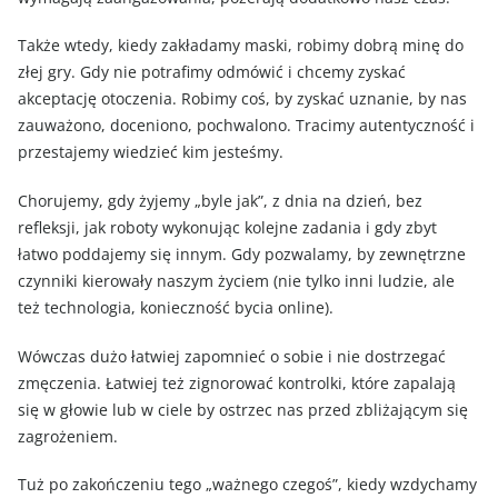
Także wtedy, kiedy zakładamy maski, robimy dobrą minę do
złej gry. Gdy nie potrafimy odmówić i chcemy zyskać
akceptację otoczenia. Robimy coś, by zyskać uznanie, by nas
zauważono, doceniono, pochwalono. Tracimy autentyczność i
przestajemy wiedzieć kim jesteśmy.
Chorujemy, gdy żyjemy „byle jak”, z dnia na dzień, bez
refleksji, jak roboty wykonując kolejne zadania i gdy zbyt
łatwo poddajemy się innym. Gdy pozwalamy, by zewnętrzne
czynniki kierowały naszym życiem (nie tylko inni ludzie, ale
też technologia, konieczność bycia online).
Wówczas dużo łatwiej zapomnieć o sobie i nie dostrzegać
zmęczenia. Łatwiej też zignorować kontrolki, które zapalają
się w głowie lub w ciele by ostrzec nas przed zbliżającym się
zagrożeniem.
Tuż po zakończeniu tego „ważnego czegoś”, kiedy wzdychamy