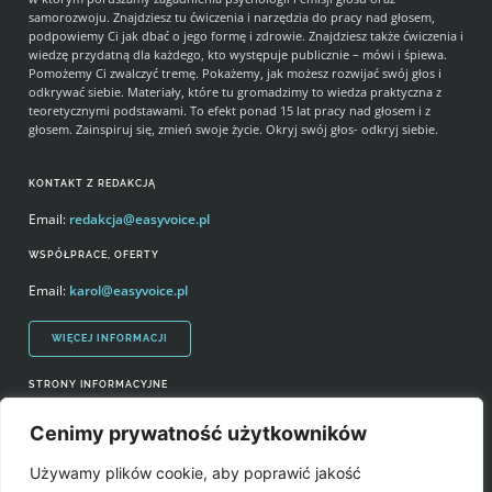
samorozwoju. Znajdziesz tu ćwiczenia i narzędzia do pracy nad głosem,
podpowiemy Ci jak dbać o jego formę i zdrowie. Znajdziesz także ćwiczenia i
wiedzę przydatną dla każdego, kto występuje publicznie – mówi i śpiewa.
Pomożemy Ci zwalczyć tremę. Pokażemy, jak możesz rozwijać swój głos i
odkrywać siebie. Materiały, które tu gromadzimy to wiedza praktyczna z
teoretycznymi podstawami. To efekt ponad 15 lat pracy nad głosem i z
głosem. Zainspiruj się, zmień swoje życie. Okryj swój głos- odkryj siebie.
KONTAKT Z REDAKCJĄ
Email:
redakcja@easyvoice.pl
WSPÓŁPRACE, OFERTY
Email:
karol@easyvoice.pl
WIĘCEJ INFORMACJI
STRONY INFORMACYJNE
Regulamin zakupów i polityka prywatności
Cenimy prywatność użytkowników
Prawa autorskie i wykorzystywanie treści serwisu
Używamy plików cookie, aby poprawić jakość