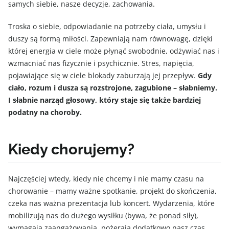
samych siebie, nasze decyzje, zachowania.
Troska o siebie, odpowiadanie na potrzeby ciała, umysłu i
duszy są formą miłości. Zapewniają nam równowagę, dzięki
której energia w ciele może płynąć swobodnie, odżywiać nas i
wzmacniać nas fizycznie i psychicznie. Stres, napięcia,
pojawiające się w ciele blokady zaburzają jej przepływ.
Gdy
ciało, rozum i dusza są rozstrojone, zagubione – słabniemy.
I słabnie narząd głosowy, który staje się także bardziej
podatny na choroby.
Kiedy chorujemy?
Najczęściej wtedy, kiedy nie chcemy i nie mamy czasu na
chorowanie – mamy ważne spotkanie, projekt do skończenia,
czeka nas ważna prezentacja lub koncert. Wydarzenia, które
mobilizują nas do dużego wysiłku (bywa, że ponad siły),
wymagają zaangażowania, pożerają dodatkowo nasz czas.