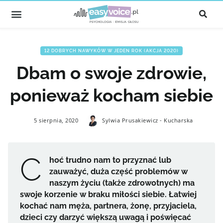
12 DOBRYCH NAWYKÓW W JEDEN ROK (AKCJA 2020)
Dbam o swoje zdrowie,
ponieważ kocham siebie
5 sierpnia, 2020
Sylwia Prusakiewicz - Kucharska
C
hoć trudno nam to przyznać lub
zauważyć, duża część problemów w
naszym życiu (także zdrowotnych) ma
swoje korzenie w braku miłości siebie. Łatwiej
kochać nam męża, partnera, żonę, przyjaciela,
dzieci czy darzyć większą uwagą i poświęcać