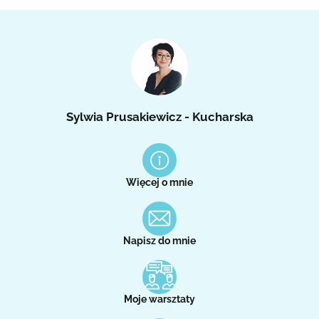
Sylwia Prusakiewicz - Kucharska
Więcej o mnie
Napisz do mnie
Moje warsztaty