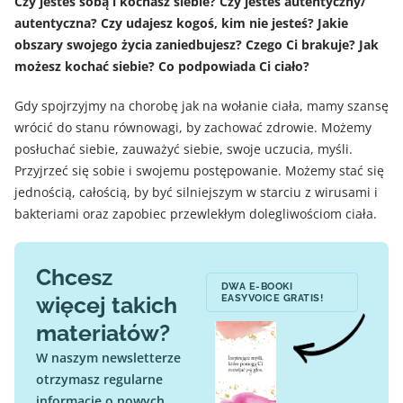
Czy jesteś sobą i kochasz siebie? Czy jesteś autentyczny/
autentyczna? Czy udajesz kogoś, kim nie jesteś? Jakie
obszary swojego życia zaniedbujesz? Czego Ci brakuje? Jak
możesz kochać siebie? Co podpowiada Ci ciało?
Gdy spojrzyjmy na chorobę jak na wołanie ciała, mamy szansę
wrócić do stanu równowagi, by zachować zdrowie. Możemy
posłuchać siebie, zauważyć siebie, swoje uczucia, myśli.
Przyjrzeć się sobie i swojemu postępowanie. Możemy stać się
jednością, całością, by być silniejszym w starciu z wirusami i
bakteriami oraz zapobiec przewlekłym dolegliwościom ciała.
Chcesz
DWA E-BOOKI
więcej takich
EASYVOICE GRATIS!
materiałów?
W naszym newsletterze
otrzymasz regularne
informacje o nowych