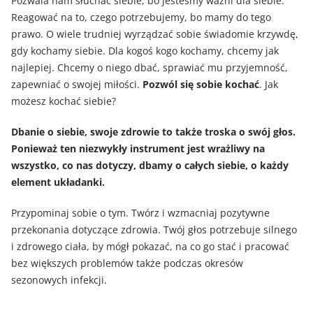
Pozwala nam słuchać siebie, bo jesteśmy ważni dla siebie.
Reagować na to, czego potrzebujemy, bo mamy do tego
prawo. O wiele trudniej wyrządzać sobie świadomie krzywdę,
gdy kochamy siebie. Dla kogoś kogo kochamy, chcemy jak
najlepiej. Chcemy o niego dbać, sprawiać mu przyjemność,
zapewniać o swojej miłości.
Pozwól się sobie kochać
. Jak
możesz kochać siebie?
Dbanie o siebie, swoje zdrowie to także troska o swój głos.
Ponieważ ten niezwykły instrument jest wrażliwy na
wszystko, co nas dotyczy, dbamy o całych siebie, o każdy
element układanki.
Przypominaj sobie o tym. Twórz i wzmacniaj pozytywne
przekonania dotyczące zdrowia. Twój głos potrzebuje silnego
i zdrowego ciała, by mógł pokazać, na co go stać i pracować
bez większych problemów także podczas okresów
sezonowych infekcji.