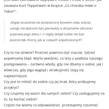
zauważa Kurt Tepperwein w książce „Co choroba mówi o
Tobie?”:
„Nigdy wcześniej nie poświęcono bowiem ciału więcej
uwagi, nie płacono tylu pieniędzy a utrzymanie zdrowia i
poprawę jego stanu (…) i nigdy dotąd ludzie nie byli
jeszcze tak chorzy, jak w czasach współczesnych”.
Czy to nie dziwne? Przecież powinno być inaczej. Gdzieś
popełniamy błąd. Warto wiedzieć, co leży u podłoża naszego
postępowania – zarówno wtedy, gdy nie dbamy o siebie, jak i
wówczas, gdy jego wygląd i atrakcyjność stają się
najważniejsze.
Czy jest to miłość do siebie czy jej brak, który próbujemy
przykryć?
Czy czujemy się ważni dla samych siebie? Czy zasługujemy na
to, by kochać siebie?
Często nie wiemy co odpowiedzieć, przestajemy rozumieć